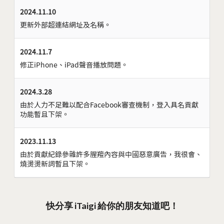
2024.11.10
更新外部超連結網址及名稱。
2024.11.7
修正iPhone、iPad聲音播放問題。
2024.3.28
由於人力不足難以配合Facebook審查機制，登入具名貢獻
功能暫且下架。
2023.11.13
由於貢獻紀錄參雜許多腥羶內容與中國惡意廣告，我很會、
燒燙燙新詞暫且下架。
快分享 iTaigi 給你的朋友知道吧！