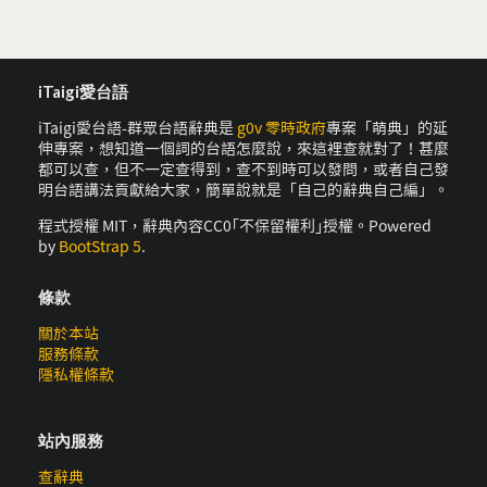
iTaigi愛台語
iTaigi愛台語-群眾台語辭典是
g0v 零時政府
專案「萌典」的延
伸專案，想知道一個詞的台語怎麼說，來這裡查就對了！甚麼
都可以查，但不一定查得到，查不到時可以發問，或者自己發
明台語講法貢獻給大家，簡單說就是「自己的辭典自己編」。
程式授權 MIT，辭典內容CC0｢不保留權利｣授權。Powered
by
BootStrap 5
.
條款
關於本站
服務條款
隱私權條款
站內服務
查辭典