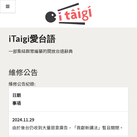
iTaigi愛台語
一部集結群眾編纂的開放台語辭典
維修公告
維修公告紀錄:
日期
事項
2024.11.29
由於後台仍收到大量惡意廣告，「貢獻新講法」暫且關閉。