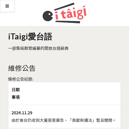
iTaigi愛台語
一部集結群眾編纂的開放台語辭典
維修公告
維修公告紀錄:
日期
事項
2024.11.29
由於後台仍收到大量惡意廣告，「貢獻新講法」暫且關閉。