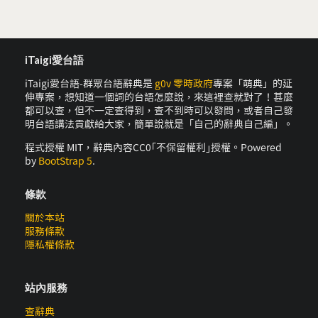
iTaigi愛台語
iTaigi愛台語-群眾台語辭典是
g0v 零時政府
專案「萌典」的延
伸專案，想知道一個詞的台語怎麼說，來這裡查就對了！甚麼
都可以查，但不一定查得到，查不到時可以發問，或者自己發
明台語講法貢獻給大家，簡單說就是「自己的辭典自己編」。
程式授權 MIT，辭典內容CC0｢不保留權利｣授權。Powered
by
BootStrap 5
.
條款
關於本站
服務條款
隱私權條款
站內服務
查辭典