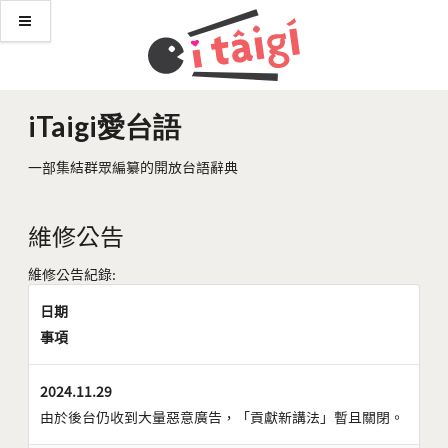
iTaigi愛台語
一部集結群眾編纂的開放台語辭典
維修公告
維修公告紀錄:
日期
事項
2024.11.29
由於後台仍收到大量惡意廣告，「貢獻新講法」暫且關閉。