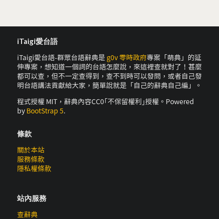
iTaigi愛台語
iTaigi愛台語-群眾台語辭典是
g0v 零時政府
專案「萌典」的延
伸專案，想知道一個詞的台語怎麼說，來這裡查就對了！甚麼
都可以查，但不一定查得到，查不到時可以發問，或者自己發
明台語講法貢獻給大家，簡單說就是「自己的辭典自己編」。
程式授權 MIT，辭典內容CC0｢不保留權利｣授權。Powered
by
BootStrap 5
.
條款
關於本站
服務條款
隱私權條款
站內服務
查辭典