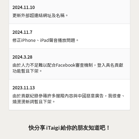
2024.11.10
更新外部超連結網址及名稱。
2024.11.7
修正iPhone、iPad聲音播放問題。
2024.3.28
由於人力不足難以配合Facebook審查機制，登入具名貢獻
功能暫且下架。
2023.11.13
由於貢獻紀錄參雜許多腥羶內容與中國惡意廣告，我很會、
燒燙燙新詞暫且下架。
快分享 iTaigi 給你的朋友知道吧！