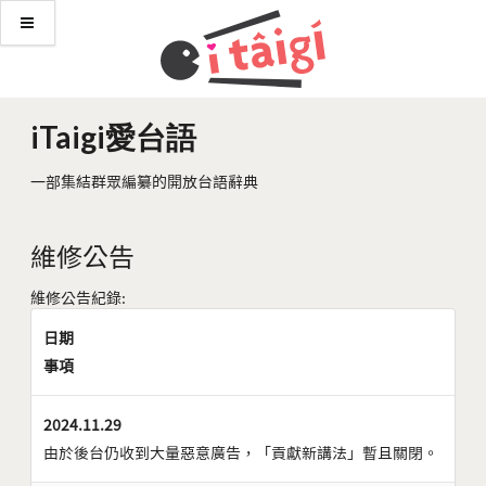
iTaigi愛台語
一部集結群眾編纂的開放台語辭典
維修公告
維修公告紀錄:
日期
事項
2024.11.29
由於後台仍收到大量惡意廣告，「貢獻新講法」暫且關閉。