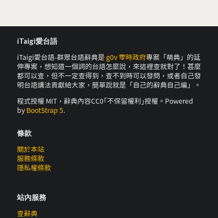
iTaigi愛台語
iTaigi愛台語-群眾台語辭典是
g0v 零時政府
專案「萌典」的延
伸專案，想知道一個詞的台語怎麼說，來這裡查就對了！甚麼
都可以查，但不一定查得到，查不到時可以發問，或者自己發
明台語講法貢獻給大家，簡單說就是「自己的辭典自己編」。
程式授權 MIT，辭典內容CC0｢不保留權利｣授權。Powered
by
BootStrap 5
.
條款
關於本站
服務條款
隱私權條款
站內服務
查辭典