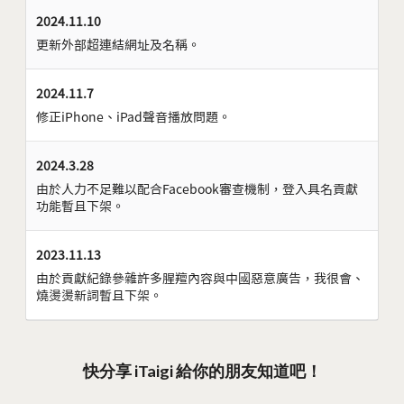
2024.11.10
更新外部超連結網址及名稱。
2024.11.7
修正iPhone、iPad聲音播放問題。
2024.3.28
由於人力不足難以配合Facebook審查機制，登入具名貢獻
功能暫且下架。
2023.11.13
由於貢獻紀錄參雜許多腥羶內容與中國惡意廣告，我很會、
燒燙燙新詞暫且下架。
快分享 iTaigi 給你的朋友知道吧！