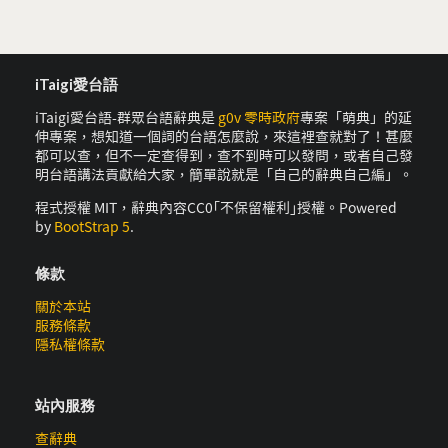
iTaigi愛台語
iTaigi愛台語-群眾台語辭典是
g0v 零時政府
專案「萌典」的延
伸專案，想知道一個詞的台語怎麼說，來這裡查就對了！甚麼
都可以查，但不一定查得到，查不到時可以發問，或者自己發
明台語講法貢獻給大家，簡單說就是「自己的辭典自己編」。
程式授權 MIT，辭典內容CC0｢不保留權利｣授權。Powered
by
BootStrap 5
.
條款
關於本站
服務條款
隱私權條款
站內服務
查辭典