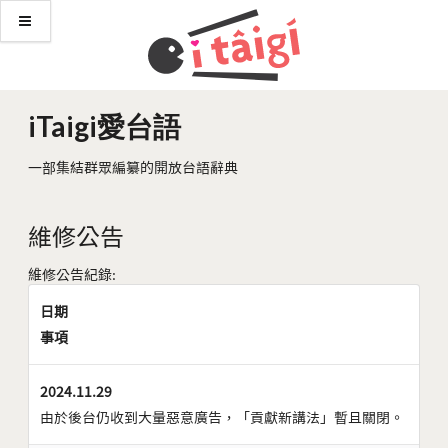
iTaigi愛台語
一部集結群眾編纂的開放台語辭典
維修公告
維修公告紀錄:
日期
事項
2024.11.29
由於後台仍收到大量惡意廣告，「貢獻新講法」暫且關閉。