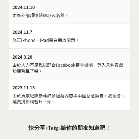
2024.11.10
更新外部超連結網址及名稱。
2024.11.7
修正iPhone、iPad聲音播放問題。
2024.3.28
由於人力不足難以配合Facebook審查機制，登入具名貢獻
功能暫且下架。
2023.11.13
由於貢獻紀錄參雜許多腥羶內容與中國惡意廣告，我很會、
燒燙燙新詞暫且下架。
快分享 iTaigi 給你的朋友知道吧！