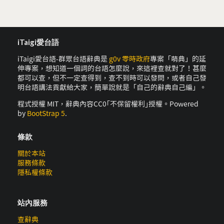
iTaigi愛台語
iTaigi愛台語-群眾台語辭典是
g0v 零時政府
專案「萌典」的延
伸專案，想知道一個詞的台語怎麼說，來這裡查就對了！甚麼
都可以查，但不一定查得到，查不到時可以發問，或者自己發
明台語講法貢獻給大家，簡單說就是「自己的辭典自己編」。
程式授權 MIT，辭典內容CC0｢不保留權利｣授權。Powered
by
BootStrap 5
.
條款
關於本站
服務條款
隱私權條款
站內服務
查辭典