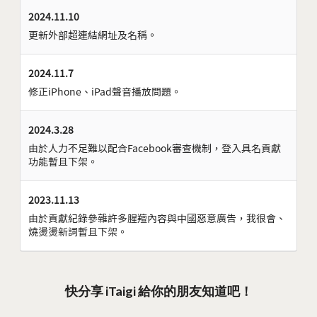
2024.11.10
更新外部超連結網址及名稱。
2024.11.7
修正iPhone、iPad聲音播放問題。
2024.3.28
由於人力不足難以配合Facebook審查機制，登入具名貢獻
功能暫且下架。
2023.11.13
由於貢獻紀錄參雜許多腥羶內容與中國惡意廣告，我很會、
燒燙燙新詞暫且下架。
快分享 iTaigi 給你的朋友知道吧！