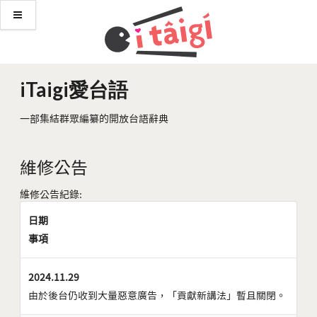
iTaigi愛台語
一部集結群眾編纂的開放台語辭典
維修公告
維修公告紀錄:
日期
事項
2024.11.29
由於後台仍收到大量惡意廣告，「貢獻新講法」暫且關閉。