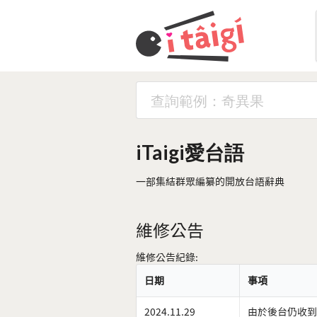
iTaigi愛台語
一部集結群眾編纂的開放台語辭典
維修公告
維修公告紀錄:
日期
事項
2024.11.29
由於後台仍收到