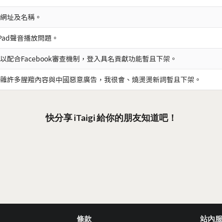
網址及名稱。
iPad聲音播放問題。
以配合Facebook審查機制，登入具名貢獻功能暫且下架。
雜許多腥羶內容與中國惡意廣告，我很會、燒燙燙新詞暫且下架。
快分享 iTaigi 給你的朋友知道吧！
條款
站內