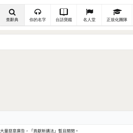
查辭典
你的名字
台語寶鑑
名人堂
正規化團隊
大量惡意廣告，「貢獻新講法」暫且關閉。