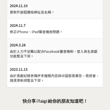
2024.11.10
更新外部超連結網址及名稱。
2024.11.7
修正iPhone、iPad聲音播放問題。
2024.3.28
由於人力不足難以配合Facebook審查機制，登入具名貢獻
功能暫且下架。
2023.11.13
由於貢獻紀錄參雜許多腥羶內容與中國惡意廣告，我很會、
燒燙燙新詞暫且下架。
快分享 iTaigi 給你的朋友知道吧！