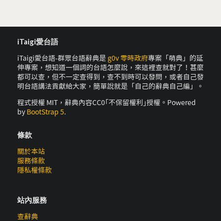
iTaigi愛台語
iTaigi愛台語-群眾台語辭典是
g0v 零時政府
專案「萌典」的延
伸專案，想知道一個詞的台語怎麼說，來這裡查就對了！甚麼
都可以查，但不一定查得到，查不到時可以發問，或者自己發
明台語講法貢獻給大家，簡單說就是「自己的辭典自己編」。
程式授權 MIT，辭典內容CC0｢不保留權利｣授權。Powered
by
BootStrap 5
.
條款
關於本站
服務條款
隱私權條款
站內服務
查辭典