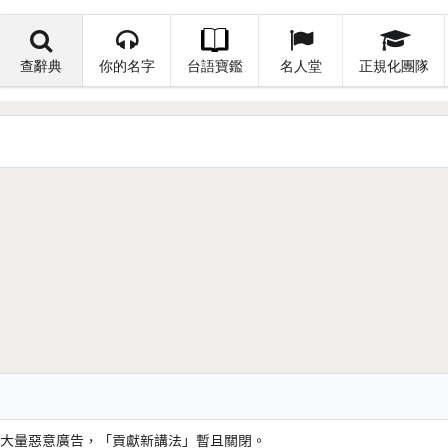
查辭典
你的名字
台語寶鑑
名人堂
正規化團隊
大量惡意廣告，「貢獻新講法」暫且關閉。