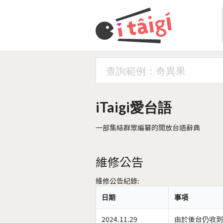
iTaigi愛台語
一部集結群眾編纂的開放台語辭典
維修公告
維修公告紀錄:
日期
事項
2024.11.29
由於後台仍收到