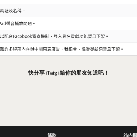
網址及名稱。
iPad聲音播放問題。
以配合Facebook審查機制，登入具名貢獻功能暫且下架。
雜許多腥羶內容與中國惡意廣告，我很會、燒燙燙新詞暫且下架。
快分享 iTaigi 給你的朋友知道吧！
條款
站內