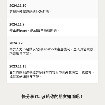
2024.11.10
更新外部超連結網址及名稱。
2024.11.7
修正iPhone、iPad聲音播放問題。
2024.3.28
由於人力不足難以配合Facebook審查機制，登入具名貢獻
功能暫且下架。
2023.11.13
由於貢獻紀錄參雜許多腥羶內容與中國惡意廣告，我很會、
燒燙燙新詞暫且下架。
快分享 iTaigi 給你的朋友知道吧！