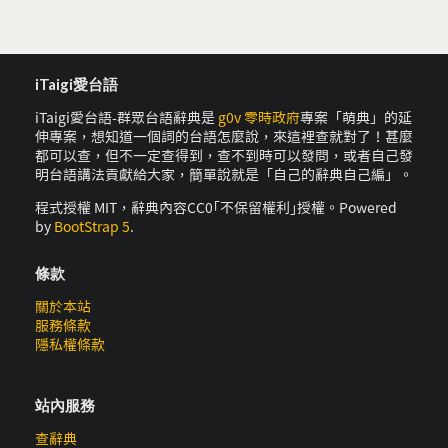
iTaigi愛台語
iTaigi愛台語-群眾台語辭典是
g0v 零時政府
專案「萌典」的延
伸專案，想知道一個詞的台語怎麼說，來這裡查就對了！甚麼
都可以查，但不一定查得到，查不到時可以發問，或者自己發
明台語講法貢獻給大家，簡單說就是「自己的辭典自己編」。
程式授權 MIT，辭典內容CC0｢不保留權利｣授權。Powered
by
BootStrap 5
.
條款
關於本站
服務條款
隱私權條款
站內服務
查辭典