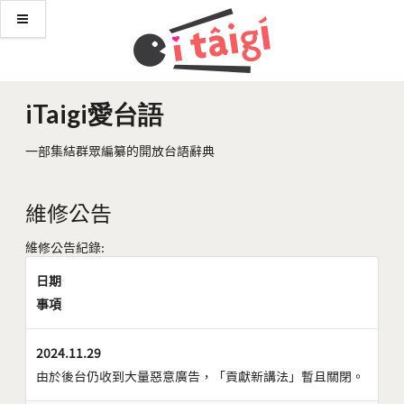
iTaigi愛台語
一部集結群眾編纂的開放台語辭典
維修公告
維修公告紀錄:
日期
事項
2024.11.29
由於後台仍收到大量惡意廣告，「貢獻新講法」暫且關閉。