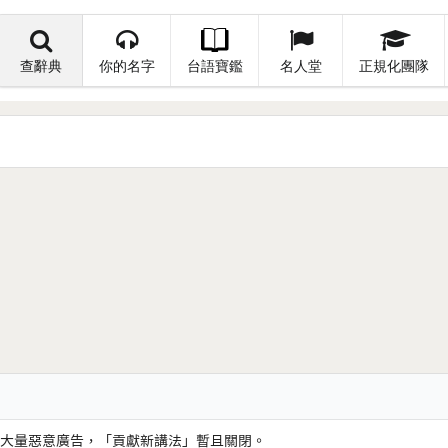
查辭典
你的名字
台語寶鑑
名人堂
正規化團隊
大量惡意廣告，「貢獻新講法」暫且關閉。