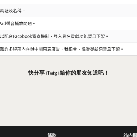
網址及名稱。
iPad聲音播放問題。
以配合Facebook審查機制，登入具名貢獻功能暫且下架。
雜許多腥羶內容與中國惡意廣告，我很會、燒燙燙新詞暫且下架。
快分享 iTaigi 給你的朋友知道吧！
條款
站內