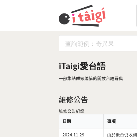
iTaigi愛台語
一部集結群眾編纂的開放台語辭典
維修公告
維修公告紀錄:
日期
事項
2024.11.29
由於後台仍收到