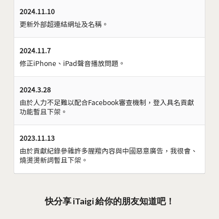
2024.11.10
更新外部超連結網址及名稱。
2024.11.7
修正iPhone、iPad聲音播放問題。
2024.3.28
由於人力不足難以配合Facebook審查機制，登入具名貢獻
功能暫且下架。
2023.11.13
由於貢獻紀錄參雜許多腥羶內容與中國惡意廣告，我很會、
燒燙燙新詞暫且下架。
快分享 iTaigi 給你的朋友知道吧！