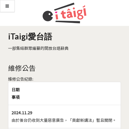
iTaigi愛台語
一部集結群眾編纂的開放台語辭典
維修公告
維修公告紀錄:
日期
事項
2024.11.29
由於後台仍收到大量惡意廣告，「貢獻新講法」暫且關閉。