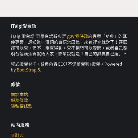
iTaigi愛台語
iTaigi愛台語-群眾台語辭典是
g0v 零時政府
專案「萌典」的延
伸專案，想知道一個詞的台語怎麼說，來這裡查就對了！甚麼
都可以查，但不一定查得到，查不到時可以發問，或者自己發
明台語講法貢獻給大家，簡單說就是「自己的辭典自己編」。
程式授權 MIT，辭典內容CC0｢不保留權利｣授權。Powered
by
BootStrap 5
.
條款
關於本站
服務條款
隱私權條款
站內服務
查辭典