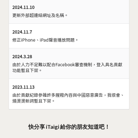
2024.11.10
更新外部超連結網址及名稱。
2024.11.7
修正iPhone、iPad聲音播放問題。
2024.3.28
由於人力不足難以配合Facebook審查機制，登入具名貢獻
功能暫且下架。
2023.11.13
由於貢獻紀錄參雜許多腥羶內容與中國惡意廣告，我很會、
燒燙燙新詞暫且下架。
快分享 iTaigi 給你的朋友知道吧！