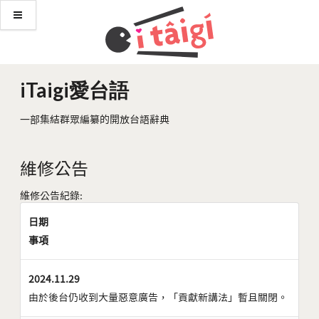
iTaigi愛台語
一部集結群眾編纂的開放台語辭典
維修公告
維修公告紀錄:
日期
事項
2024.11.29
由於後台仍收到大量惡意廣告，「貢獻新講法」暫且關閉。