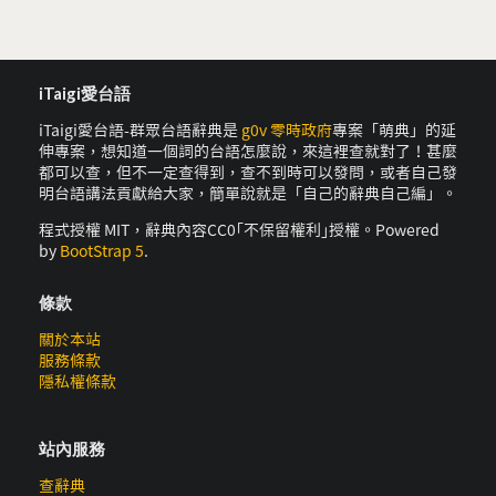
iTaigi愛台語
iTaigi愛台語-群眾台語辭典是
g0v 零時政府
專案「萌典」的延
伸專案，想知道一個詞的台語怎麼說，來這裡查就對了！甚麼
都可以查，但不一定查得到，查不到時可以發問，或者自己發
明台語講法貢獻給大家，簡單說就是「自己的辭典自己編」。
程式授權 MIT，辭典內容CC0｢不保留權利｣授權。Powered
by
BootStrap 5
.
條款
關於本站
服務條款
隱私權條款
站內服務
查辭典