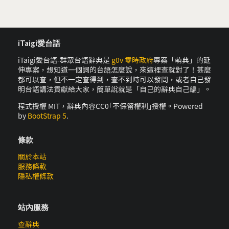
iTaigi愛台語
iTaigi愛台語-群眾台語辭典是
g0v 零時政府
專案「萌典」的延
伸專案，想知道一個詞的台語怎麼說，來這裡查就對了！甚麼
都可以查，但不一定查得到，查不到時可以發問，或者自己發
明台語講法貢獻給大家，簡單說就是「自己的辭典自己編」。
程式授權 MIT，辭典內容CC0｢不保留權利｣授權。Powered
by
BootStrap 5
.
條款
關於本站
服務條款
隱私權條款
站內服務
查辭典