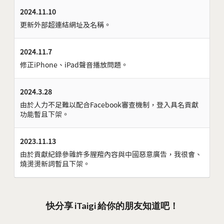
2024.11.10
更新外部超連結網址及名稱。
2024.11.7
修正iPhone、iPad聲音播放問題。
2024.3.28
由於人力不足難以配合Facebook審查機制，登入具名貢獻
功能暫且下架。
2023.11.13
由於貢獻紀錄參雜許多腥羶內容與中國惡意廣告，我很會、
燒燙燙新詞暫且下架。
快分享 iTaigi 給你的朋友知道吧！