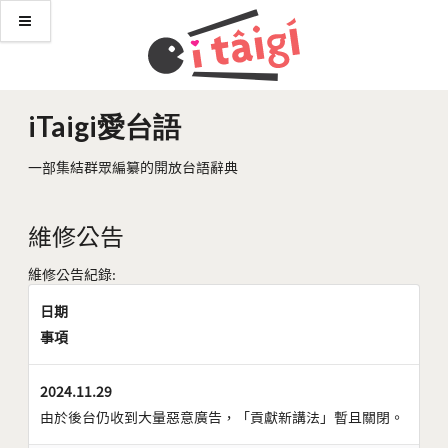
iTaigi愛台語
一部集結群眾編纂的開放台語辭典
維修公告
維修公告紀錄:
日期
事項
2024.11.29
由於後台仍收到大量惡意廣告，「貢獻新講法」暫且關閉。