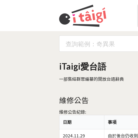
iTaigi愛台語
一部集結群眾編纂的開放台語辭典
維修公告
維修公告紀錄:
日期
事項
2024.11.29
由於後台仍收到