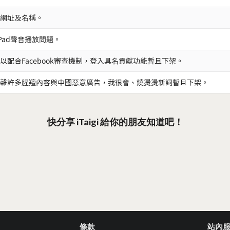
網址及名稱。
iPad聲音播放問題。
以配合Facebook審查機制，登入具名貢獻功能暫且下架。
雜許多腥羶內容與中國惡意廣告，我很會、燒燙燙新詞暫且下架。
快分享 iTaigi 給你的朋友知道吧！
條款
站內