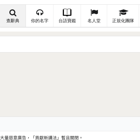
查辭典
你的名字
台語寶鑑
名人堂
正規化團隊
大量惡意廣告，「貢獻新講法」暫且關閉。