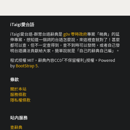
iTaigi愛台語
iTaigi愛台語-群眾台語辭典是
g0v 零時政府
專案「萌典」的延
伸專案，想知道一個詞的台語怎麼說，來這裡查就對了！甚麼
都可以查，但不一定查得到，查不到時可以發問，或者自己發
明台語講法貢獻給大家，簡單說就是「自己的辭典自己編」。
程式授權 MIT，辭典內容CC0｢不保留權利｣授權。Powered
by
BootStrap 5
.
條款
關於本站
服務條款
隱私權條款
站內服務
查辭典