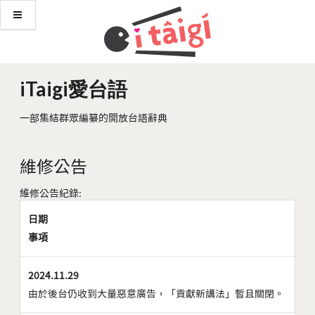
iTaigi愛台語
一部集結群眾編纂的開放台語辭典
維修公告
維修公告紀錄:
日期
事項
2024.11.29
由於後台仍收到大量惡意廣告，「貢獻新講法」暫且關閉。