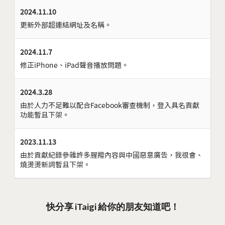
2024.11.10
更新外部超連結網址及名稱。
2024.11.7
修正iPhone、iPad聲音播放問題。
2024.3.28
由於人力不足難以配合Facebook審查機制，登入具名貢獻
功能暫且下架。
2023.11.13
由於貢獻紀錄參雜許多腥羶內容與中國惡意廣告，我很會、
燒燙燙新詞暫且下架。
快分享 iTaigi 給你的朋友知道吧！