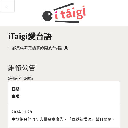
iTaigi愛台語
一部集結群眾編纂的開放台語辭典
維修公告
維修公告紀錄:
日期
事項
2024.11.29
由於後台仍收到大量惡意廣告，「貢獻新講法」暫且關閉。