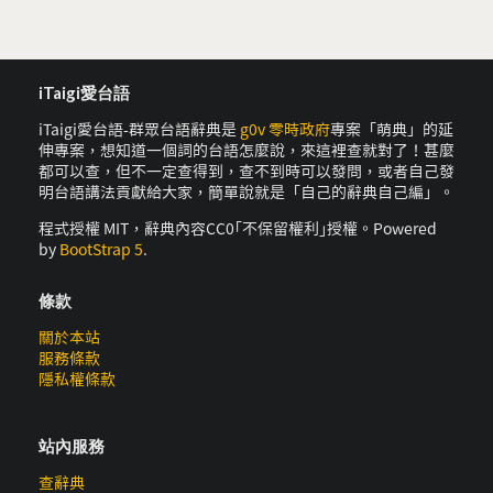
iTaigi愛台語
iTaigi愛台語-群眾台語辭典是
g0v 零時政府
專案「萌典」的延
伸專案，想知道一個詞的台語怎麼說，來這裡查就對了！甚麼
都可以查，但不一定查得到，查不到時可以發問，或者自己發
明台語講法貢獻給大家，簡單說就是「自己的辭典自己編」。
程式授權 MIT，辭典內容CC0｢不保留權利｣授權。Powered
by
BootStrap 5
.
條款
關於本站
服務條款
隱私權條款
站內服務
查辭典