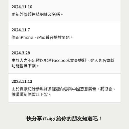
2024.11.10
更新外部超連結網址及名稱。
2024.11.7
修正iPhone、iPad聲音播放問題。
2024.3.28
由於人力不足難以配合Facebook審查機制，登入具名貢獻
功能暫且下架。
2023.11.13
由於貢獻紀錄參雜許多腥羶內容與中國惡意廣告，我很會、
燒燙燙新詞暫且下架。
快分享 iTaigi 給你的朋友知道吧！