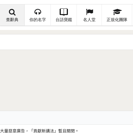
查辭典
你的名字
台語寶鑑
名人堂
正規化團隊
大量惡意廣告，「貢獻新講法」暫且關閉。