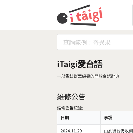
iTaigi愛台語
一部集結群眾編纂的開放台語辭典
維修公告
維修公告紀錄:
日期
事項
2024.11.29
由於後台仍收到