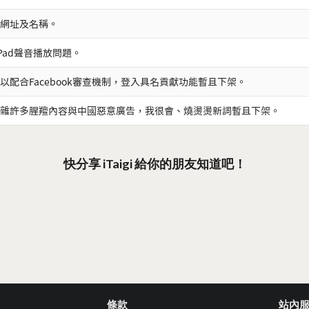
網址及名稱。
iPad聲音播放問題。
以配合Facebook審查機制，登入具名貢獻功能暫且下架。
雜許多腥羶內容與中國惡意廣告，我很會、燒燙燙新詞暫且下架。
快分享 iTaigi 給你的朋友知道吧！
條款
站內