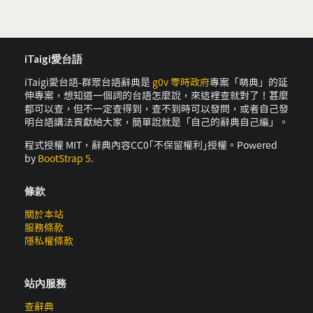
iTaigi愛台語
iTaigi愛台語-群眾台語辭典是
g0v 零時政府
專案「萌典」的延
伸專案，想知道一個詞的台語怎麼說，來這裡查就對了！甚麼
都可以查，但不一定查得到，查不到時可以發問，或者自己發
明台語講法貢獻給大家，簡單說就是「自己的辭典自己編」。
程式授權 MIT，辭典內容CC0｢不保留權利｣授權。Powered
by
BootStrap 5
.
條款
關於本站
服務條款
隱私權條款
站內服務
查辭典