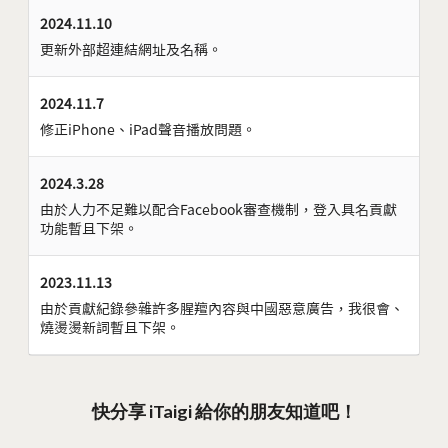
2024.11.10
更新外部超連結網址及名稱。
2024.11.7
修正iPhone、iPad聲音播放問題。
2024.3.28
由於人力不足難以配合Facebook審查機制，登入具名貢獻
功能暫且下架。
2023.11.13
由於貢獻紀錄參雜許多腥羶內容與中國惡意廣告，我很會、
燒燙燙新詞暫且下架。
快分享 iTaigi 給你的朋友知道吧！