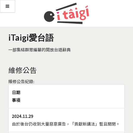
iTaigi愛台語
一部集結群眾編纂的開放台語辭典
維修公告
維修公告紀錄:
日期
事項
2024.11.29
由於後台仍收到大量惡意廣告，「貢獻新講法」暫且關閉。