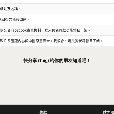
網址及名稱。
iPad聲音播放問題。
以配合Facebook審查機制，登入具名貢獻功能暫且下架。
雜許多腥羶內容與中國惡意廣告，我很會、燒燙燙新詞暫且下架。
快分享 iTaigi 給你的朋友知道吧！
條款
站內