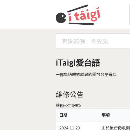
iTaigi愛台語
一部集結群眾編纂的開放台語辭典
維修公告
維修公告紀錄:
日期
事項
2024.11.29
由於後台仍收到