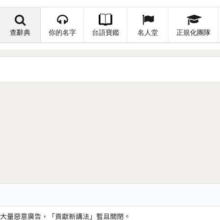
查辭典
你的名字
台語寶鑑
名人堂
正規化團隊
大量惡意廣告，「貢獻新講法」暫且關閉。