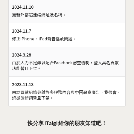
2024.11.10
更新外部超連結網址及名稱。
2024.11.7
修正iPhone、iPad聲音播放問題。
2024.3.28
由於人力不足難以配合Facebook審查機制，登入具名貢獻
功能暫且下架。
2023.11.13
由於貢獻紀錄參雜許多腥羶內容與中國惡意廣告，我很會、
燒燙燙新詞暫且下架。
快分享 iTaigi 給你的朋友知道吧！