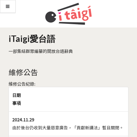
iTaigi愛台語
一部集結群眾編纂的開放台語辭典
維修公告
維修公告紀錄:
日期
事項
2024.11.29
由於後台仍收到大量惡意廣告，「貢獻新講法」暫且關閉。