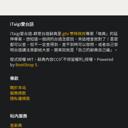
iTaigi愛台語
iTaigi愛台語-群眾台語辭典是
g0v 零時政府
專案「萌典」的延
伸專案，想知道一個詞的台語怎麼說，來這裡查就對了！甚麼
都可以查，但不一定查得到，查不到時可以發問，或者自己發
明台語講法貢獻給大家，簡單說就是「自己的辭典自己編」。
程式授權 MIT，辭典內容CC0｢不保留權利｣授權。Powered
by
BootStrap 5
.
條款
關於本站
服務條款
隱私權條款
站內服務
查辭典