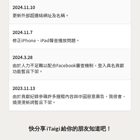
2024.11.10
更新外部超連結網址及名稱。
2024.11.7
修正iPhone、iPad聲音播放問題。
2024.3.28
由於人力不足難以配合Facebook審查機制，登入具名貢獻
功能暫且下架。
2023.11.13
由於貢獻紀錄參雜許多腥羶內容與中國惡意廣告，我很會、
燒燙燙新詞暫且下架。
快分享 iTaigi 給你的朋友知道吧！