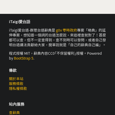
iTaigi愛台語
iTaigi愛台語-群眾台語辭典是
g0v 零時政府
專案「萌典」的延
伸專案，想知道一個詞的台語怎麼說，來這裡查就對了！甚麼
都可以查，但不一定查得到，查不到時可以發問，或者自己發
明台語講法貢獻給大家，簡單說就是「自己的辭典自己編」。
程式授權 MIT，辭典內容CC0｢不保留權利｣授權。Powered
by
BootStrap 5
.
條款
關於本站
服務條款
隱私權條款
站內服務
查辭典