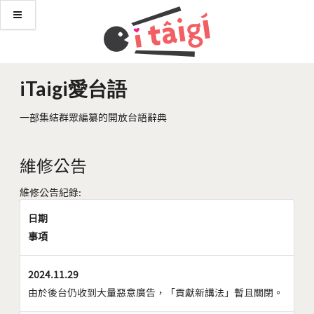
iTaigi愛台語
一部集結群眾編纂的開放台語辭典
維修公告
維修公告紀錄:
日期
事項
2024.11.29
由於後台仍收到大量惡意廣告，「貢獻新講法」暫且關閉。