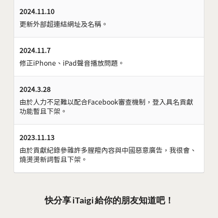
2024.11.10
更新外部超連結網址及名稱。
2024.11.7
修正iPhone、iPad聲音播放問題。
2024.3.28
由於人力不足難以配合Facebook審查機制，登入具名貢獻
功能暫且下架。
2023.11.13
由於貢獻紀錄參雜許多腥羶內容與中國惡意廣告，我很會、
燒燙燙新詞暫且下架。
快分享 iTaigi 給你的朋友知道吧！