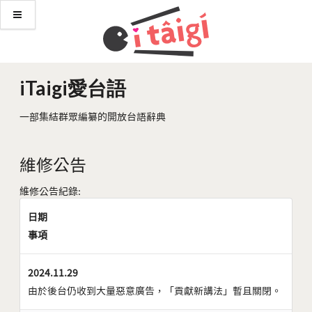
iTaigi愛台語
一部集結群眾編纂的開放台語辭典
維修公告
維修公告紀錄:
日期
事項
2024.11.29
由於後台仍收到大量惡意廣告，「貢獻新講法」暫且關閉。