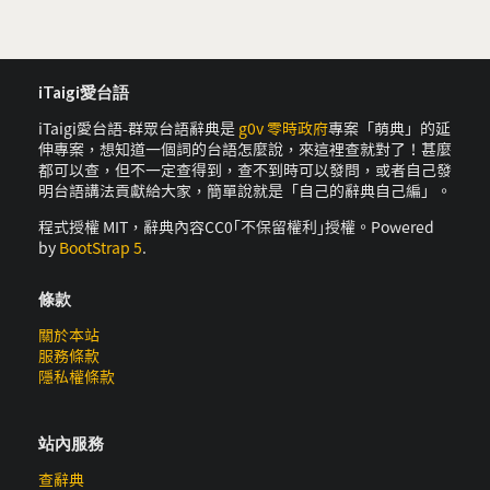
iTaigi愛台語
iTaigi愛台語-群眾台語辭典是
g0v 零時政府
專案「萌典」的延
伸專案，想知道一個詞的台語怎麼說，來這裡查就對了！甚麼
都可以查，但不一定查得到，查不到時可以發問，或者自己發
明台語講法貢獻給大家，簡單說就是「自己的辭典自己編」。
程式授權 MIT，辭典內容CC0｢不保留權利｣授權。Powered
by
BootStrap 5
.
條款
關於本站
服務條款
隱私權條款
站內服務
查辭典