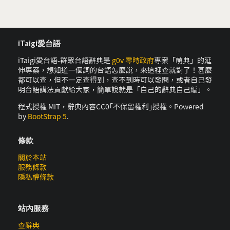
iTaigi愛台語
iTaigi愛台語-群眾台語辭典是
g0v 零時政府
專案「萌典」的延
伸專案，想知道一個詞的台語怎麼說，來這裡查就對了！甚麼
都可以查，但不一定查得到，查不到時可以發問，或者自己發
明台語講法貢獻給大家，簡單說就是「自己的辭典自己編」。
程式授權 MIT，辭典內容CC0｢不保留權利｣授權。Powered
by
BootStrap 5
.
條款
關於本站
服務條款
隱私權條款
站內服務
查辭典