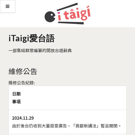
iTaigi愛台語
一部集結群眾編纂的開放台語辭典
維修公告
維修公告紀錄:
日期
事項
2024.11.29
由於後台仍收到大量惡意廣告，「貢獻新講法」暫且關閉。