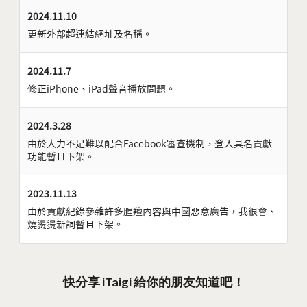
2024.11.10
更新外部超連結網址及名稱。
2024.11.7
修正iPhone、iPad聲音播放問題。
2024.3.28
由於人力不足難以配合Facebook審查機制，登入具名貢獻
功能暫且下架。
2023.11.13
由於貢獻紀錄參雜許多腥羶內容與中國惡意廣告，我很會、
燒燙燙新詞暫且下架。
快分享 iTaigi 給你的朋友知道吧！