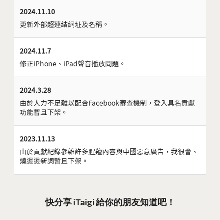
2024.11.10
更新外部超連結網址及名稱。
2024.11.7
修正iPhone、iPad聲音播放問題。
2024.3.28
由於人力不足難以配合Facebook審查機制，登入具名貢獻
功能暫且下架。
2023.11.13
由於貢獻紀錄參雜許多腥羶內容與中國惡意廣告，我很會、
燒燙燙新詞暫且下架。
快分享 iTaigi 給你的朋友知道吧！