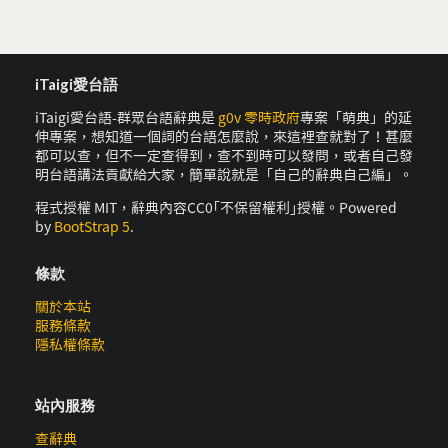
iTaigi愛台語
iTaigi愛台語-群眾台語辭典是
g0v 零時政府
專案「萌典」的延
伸專案，想知道一個詞的台語怎麼說，來這裡查就對了！甚麼
都可以查，但不一定查得到，查不到時可以發問，或者自己發
明台語講法貢獻給大家，簡單說就是「自己的辭典自己編」。
程式授權 MIT，辭典內容CC0｢不保留權利｣授權。Powered
by
BootStrap 5
.
條款
關於本站
服務條款
隱私權條款
站內服務
查辭典