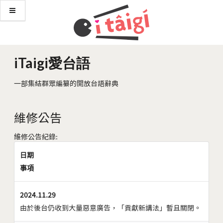
iTaigi愛台語
一部集結群眾編纂的開放台語辭典
維修公告
維修公告紀錄:
日期
事項
2024.11.29
由於後台仍收到大量惡意廣告，「貢獻新講法」暫且關閉。