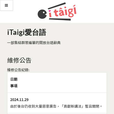
iTaigi愛台語
一部集結群眾編纂的開放台語辭典
維修公告
維修公告紀錄:
日期
事項
2024.11.29
由於後台仍收到大量惡意廣告，「貢獻新講法」暫且關閉。