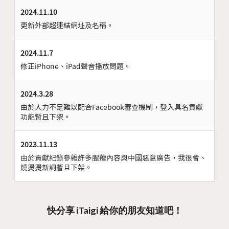
2024.11.10
更新外部超連結網址及名稱。
2024.11.7
修正iPhone、iPad聲音播放問題。
2024.3.28
由於人力不足難以配合Facebook審查機制，登入具名貢獻
功能暫且下架。
2023.11.13
由於貢獻紀錄參雜許多腥羶內容與中國惡意廣告，我很會、
燒燙燙新詞暫且下架。
快分享 iTaigi 給你的朋友知道吧！