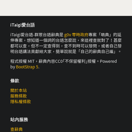
iTaigi愛台語
iTaigi愛台語-群眾台語辭典是
g0v 零時政府
專案「萌典」的延
伸專案，想知道一個詞的台語怎麼說，來這裡查就對了！甚麼
都可以查，但不一定查得到，查不到時可以發問，或者自己發
明台語講法貢獻給大家，簡單說就是「自己的辭典自己編」。
程式授權 MIT，辭典內容CC0｢不保留權利｣授權。Powered
by
BootStrap 5
.
條款
關於本站
服務條款
隱私權條款
站內服務
查辭典