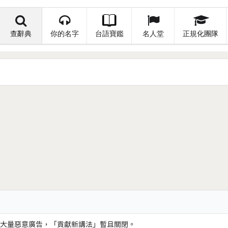
查辭典
你的名字
台語寶鑑
名人堂
正規化團隊
大量惡意廣告，「貢獻新講法」暫且關閉。