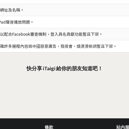
網址及名稱。
iPad聲音播放問題。
以配合Facebook審查機制，登入具名貢獻功能暫且下架。
雜許多腥羶內容與中國惡意廣告，我很會、燒燙燙新詞暫且下架。
快分享 iTaigi 給你的朋友知道吧！
條款
站內