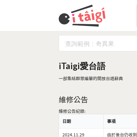
iTaigi愛台語
一部集結群眾編纂的開放台語辭典
維修公告
維修公告紀錄:
日期
事項
2024.11.29
由於後台仍收到