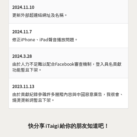
2024.11.10
更新外部超連結網址及名稱。
2024.11.7
修正iPhone、iPad聲音播放問題。
2024.3.28
由於人力不足難以配合Facebook審查機制，登入具名貢獻
功能暫且下架。
2023.11.13
由於貢獻紀錄參雜許多腥羶內容與中國惡意廣告，我很會、
燒燙燙新詞暫且下架。
快分享 iTaigi 給你的朋友知道吧！