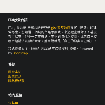
iTaigi愛台語
iTaigi愛台語-群眾台語辭典是
g0v 零時政府
專案「萌典」的延
伸專案，想知道一個詞的台語怎麼說，來這裡查就對了！甚麼
都可以查，但不一定查得到，查不到時可以發問，或者自己發
明台語講法貢獻給大家，簡單說就是「自己的辭典自己編」。
程式授權 MIT，辭典內容CC0｢不保留權利｣授權。Powered
by
BootStrap 5
.
條款
關於本站
服務條款
隱私權條款
站內服務
查辭典