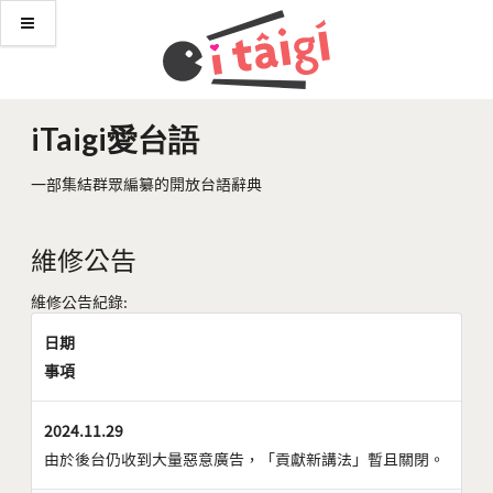
iTaigi愛台語
一部集結群眾編纂的開放台語辭典
維修公告
維修公告紀錄:
日期
事項
2024.11.29
由於後台仍收到大量惡意廣告，「貢獻新講法」暫且關閉。