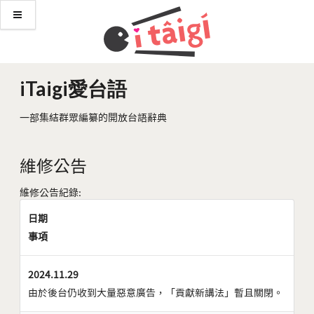
iTaigi愛台語
一部集結群眾編纂的開放台語辭典
維修公告
維修公告紀錄:
日期
事項
2024.11.29
由於後台仍收到大量惡意廣告，「貢獻新講法」暫且關閉。