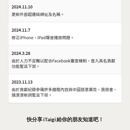
2024.11.10
更新外部超連結網址及名稱。
2024.11.7
修正iPhone、iPad聲音播放問題。
2024.3.28
由於人力不足難以配合Facebook審查機制，登入具名貢獻
功能暫且下架。
2023.11.13
由於貢獻紀錄參雜許多腥羶內容與中國惡意廣告，我很會、
燒燙燙新詞暫且下架。
快分享 iTaigi 給你的朋友知道吧！