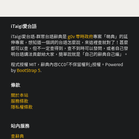
iTaigi愛台語
iTaigi愛台語-群眾台語辭典是
g0v 零時政府
專案「萌典」的延
伸專案，想知道一個詞的台語怎麼說，來這裡查就對了！甚麼
都可以查，但不一定查得到，查不到時可以發問，或者自己發
明台語講法貢獻給大家，簡單說就是「自己的辭典自己編」。
程式授權 MIT，辭典內容CC0｢不保留權利｣授權。Powered
by
BootStrap 5
.
條款
關於本站
服務條款
隱私權條款
站內服務
查辭典