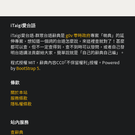
iTaigi愛台語
iTaigi愛台語-群眾台語辭典是
g0v 零時政府
專案「萌典」的延
伸專案，想知道一個詞的台語怎麼說，來這裡查就對了！甚麼
都可以查，但不一定查得到，查不到時可以發問，或者自己發
明台語講法貢獻給大家，簡單說就是「自己的辭典自己編」。
程式授權 MIT，辭典內容CC0｢不保留權利｣授權。Powered
by
BootStrap 5
.
條款
關於本站
服務條款
隱私權條款
站內服務
查辭典