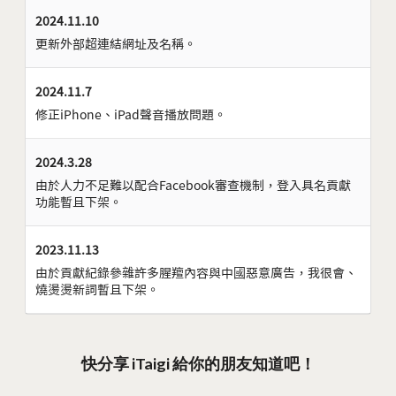
2024.11.10
更新外部超連結網址及名稱。
2024.11.7
修正iPhone、iPad聲音播放問題。
2024.3.28
由於人力不足難以配合Facebook審查機制，登入具名貢獻
功能暫且下架。
2023.11.13
由於貢獻紀錄參雜許多腥羶內容與中國惡意廣告，我很會、
燒燙燙新詞暫且下架。
快分享 iTaigi 給你的朋友知道吧！