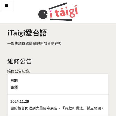
iTaigi愛台語
一部集結群眾編纂的開放台語辭典
維修公告
維修公告紀錄:
日期
事項
2024.11.29
由於後台仍收到大量惡意廣告，「貢獻新講法」暫且關閉。