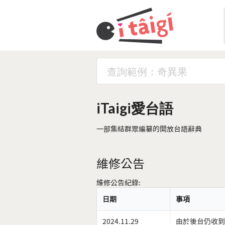
iTaigi愛台語
一部集結群眾編纂的開放台語辭典
維修公告
維修公告紀錄:
日期
事項
2024.11.29
由於後台仍收到