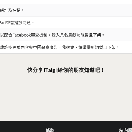
網址及名稱。
iPad聲音播放問題。
以配合Facebook審查機制，登入具名貢獻功能暫且下架。
雜許多腥羶內容與中國惡意廣告，我很會、燒燙燙新詞暫且下架。
快分享 iTaigi 給你的朋友知道吧！
條款
站內