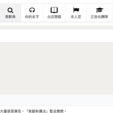
查辭典
你的名字
台語寶鑑
名人堂
正規化團隊
大量惡意廣告，「貢獻新講法」暫且關閉。