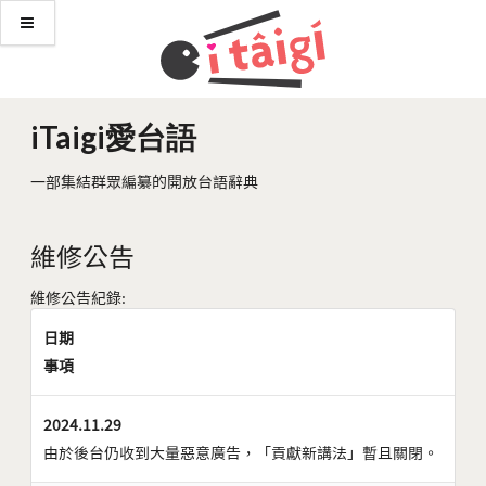
iTaigi愛台語
一部集結群眾編纂的開放台語辭典
維修公告
維修公告紀錄:
日期
事項
2024.11.29
由於後台仍收到大量惡意廣告，「貢獻新講法」暫且關閉。