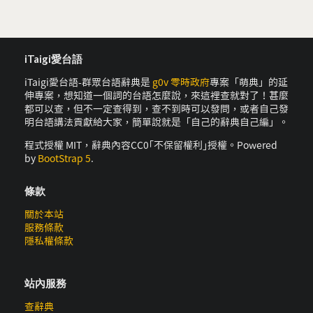
iTaigi愛台語
iTaigi愛台語-群眾台語辭典是
g0v 零時政府
專案「萌典」的延
伸專案，想知道一個詞的台語怎麼說，來這裡查就對了！甚麼
都可以查，但不一定查得到，查不到時可以發問，或者自己發
明台語講法貢獻給大家，簡單說就是「自己的辭典自己編」。
程式授權 MIT，辭典內容CC0｢不保留權利｣授權。Powered
by
BootStrap 5
.
條款
關於本站
服務條款
隱私權條款
站內服務
查辭典