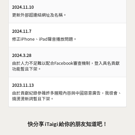
2024.11.10
更新外部超連結網址及名稱。
2024.11.7
修正iPhone、iPad聲音播放問題。
2024.3.28
由於人力不足難以配合Facebook審查機制，登入具名貢獻
功能暫且下架。
2023.11.13
由於貢獻紀錄參雜許多腥羶內容與中國惡意廣告，我很會、
燒燙燙新詞暫且下架。
快分享 iTaigi 給你的朋友知道吧！