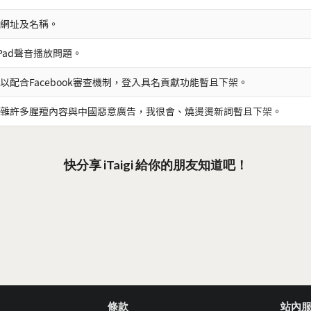
網址及名稱。
iPad聲音播放問題。
以配合Facebook審查機制，登入具名貢獻功能暫且下架。
雜許多腥羶內容與中國惡意廣告，我很會、燒燙燙新詞暫且下架。
快分享 iTaigi 給你的朋友知道吧！
條款
站內