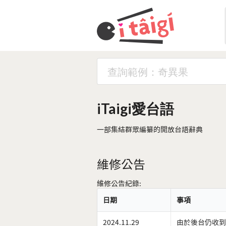
iTaigi愛台語
一部集結群眾編纂的開放台語辭典
維修公告
維修公告紀錄:
日期
事項
2024.11.29
由於後台仍收到