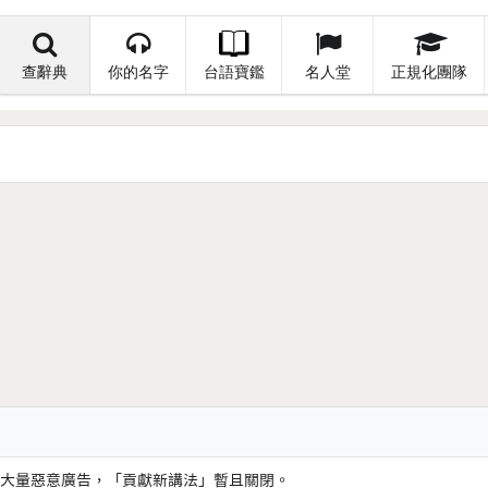
查辭典
你的名字
台語寶鑑
名人堂
正規化團隊
大量惡意廣告，「貢獻新講法」暫且關閉。