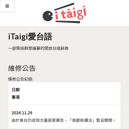
iTaigi愛台語
一部集結群眾編纂的開放台語辭典
維修公告
維修公告紀錄:
日期
事項
2024.11.29
由於後台仍收到大量惡意廣告，「貢獻新講法」暫且關閉。