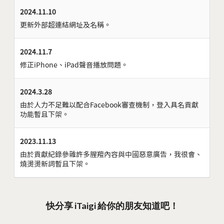
2024.11.10
更新外部超連結網址及名稱。
2024.11.7
修正iPhone、iPad聲音播放問題。
2024.3.28
由於人力不足難以配合Facebook審查機制，登入具名貢獻
功能暫且下架。
2023.11.13
由於貢獻紀錄參雜許多腥羶內容與中國惡意廣告，我很會、
燒燙燙新詞暫且下架。
快分享 iTaigi 給你的朋友知道吧！