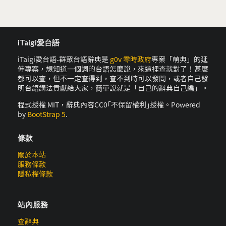
iTaigi愛台語
iTaigi愛台語-群眾台語辭典是
g0v 零時政府
專案「萌典」的延
伸專案，想知道一個詞的台語怎麼說，來這裡查就對了！甚麼
都可以查，但不一定查得到，查不到時可以發問，或者自己發
明台語講法貢獻給大家，簡單說就是「自己的辭典自己編」。
程式授權 MIT，辭典內容CC0｢不保留權利｣授權。Powered
by
BootStrap 5
.
條款
關於本站
服務條款
隱私權條款
站內服務
查辭典