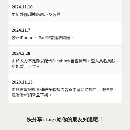
2024.11.10
更新外部超連結網址及名稱。
2024.11.7
修正iPhone、iPad聲音播放問題。
2024.3.28
由於人力不足難以配合Facebook審查機制，登入具名貢獻
功能暫且下架。
2023.11.13
由於貢獻紀錄參雜許多腥羶內容與中國惡意廣告，我很會、
燒燙燙新詞暫且下架。
快分享 iTaigi 給你的朋友知道吧！