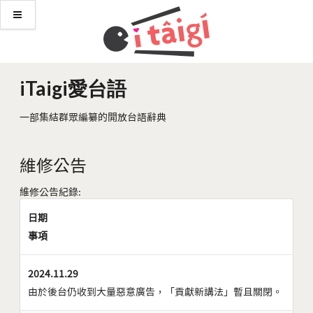
iTaigi愛台語
一部集結群眾編纂的開放台語辭典
維修公告
維修公告紀錄:
日期
事項
2024.11.29
由於後台仍收到大量惡意廣告，「貢獻新講法」暫且關閉。