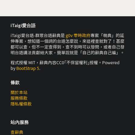
iTaigi愛台語
iTaigi愛台語-群眾台語辭典是
g0v 零時政府
專案「萌典」的延
伸專案，想知道一個詞的台語怎麼說，來這裡查就對了！甚麼
都可以查，但不一定查得到，查不到時可以發問，或者自己發
明台語講法貢獻給大家，簡單說就是「自己的辭典自己編」。
程式授權 MIT，辭典內容CC0｢不保留權利｣授權。Powered
by
BootStrap 5
.
條款
關於本站
服務條款
隱私權條款
站內服務
查辭典