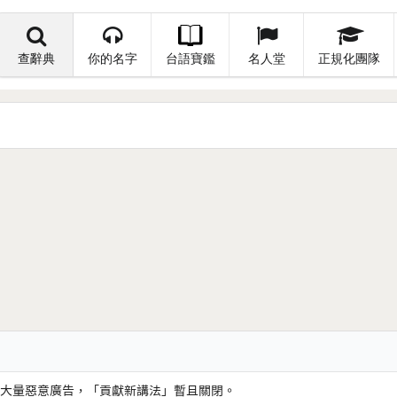
查辭典
你的名字
台語寶鑑
名人堂
正規化團隊
大量惡意廣告，「貢獻新講法」暫且關閉。