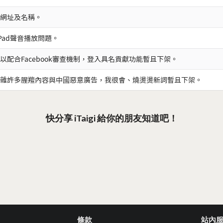
網址及名稱。
iPad聲音播放問題。
以配合Facebook審查機制，登入具名貢獻功能暫且下架。
雜許多腥羶內容與中國惡意廣告，我很會、燒燙燙新詞暫且下架。
快分享 iTaigi 給你的朋友知道吧！
條款
站內