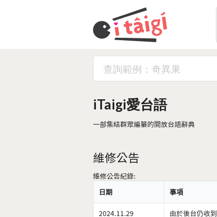
iTaigi愛台語
一部集結群眾編纂的開放台語辭典
維修公告
維修公告紀錄:
日期
事項
2024.11.29
由於後台仍收到