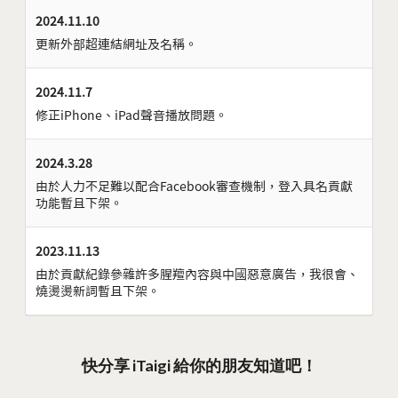
2024.11.10
更新外部超連結網址及名稱。
2024.11.7
修正iPhone、iPad聲音播放問題。
2024.3.28
由於人力不足難以配合Facebook審查機制，登入具名貢獻
功能暫且下架。
2023.11.13
由於貢獻紀錄參雜許多腥羶內容與中國惡意廣告，我很會、
燒燙燙新詞暫且下架。
快分享 iTaigi 給你的朋友知道吧！