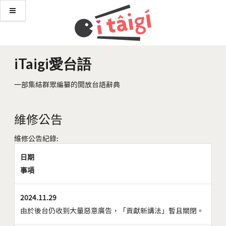
iTaigi愛台語
一部集結群眾編纂的開放台語辭典
維修公告
維修公告紀錄:
日期
事項
2024.11.29
由於後台仍收到大量惡意廣告，「貢獻新講法」暫且關閉。