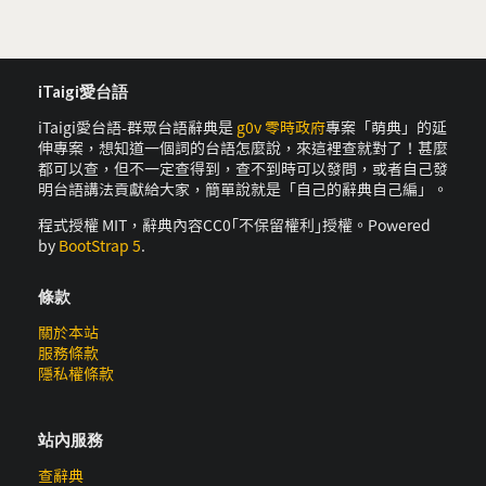
iTaigi愛台語
iTaigi愛台語-群眾台語辭典是
g0v 零時政府
專案「萌典」的延
伸專案，想知道一個詞的台語怎麼說，來這裡查就對了！甚麼
都可以查，但不一定查得到，查不到時可以發問，或者自己發
明台語講法貢獻給大家，簡單說就是「自己的辭典自己編」。
程式授權 MIT，辭典內容CC0｢不保留權利｣授權。Powered
by
BootStrap 5
.
條款
關於本站
服務條款
隱私權條款
站內服務
查辭典