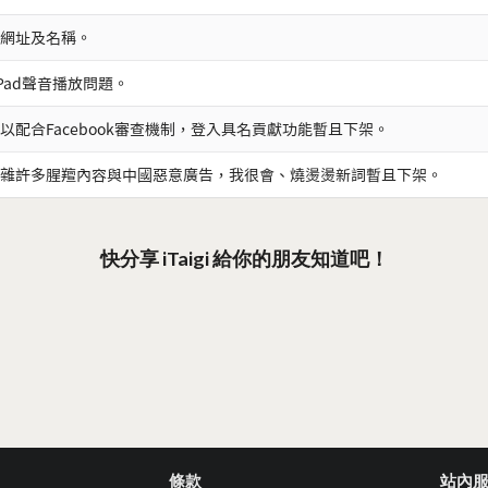
網址及名稱。
iPad聲音播放問題。
以配合Facebook審查機制，登入具名貢獻功能暫且下架。
雜許多腥羶內容與中國惡意廣告，我很會、燒燙燙新詞暫且下架。
快分享 iTaigi 給你的朋友知道吧！
條款
站內