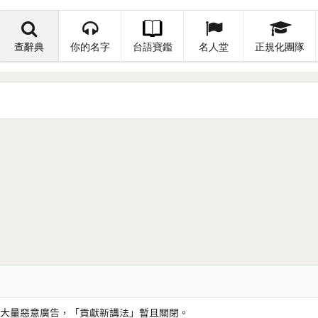
查辭典
你的名字
台語寶鑑
名人堂
正規化團隊
大量惡意廣告，「貢獻新講法」暫且關閉。