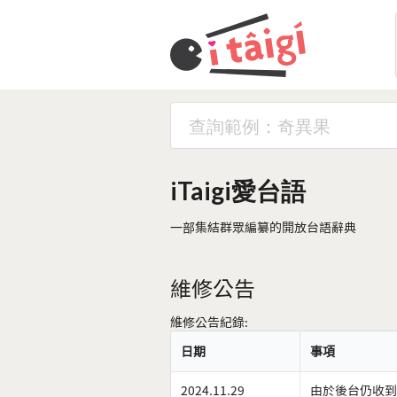
iTaigi愛台語
一部集結群眾編纂的開放台語辭典
維修公告
維修公告紀錄:
日期
事項
2024.11.29
由於後台仍收到