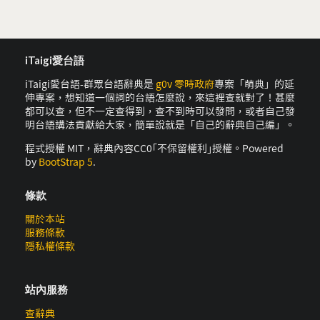
iTaigi愛台語
iTaigi愛台語-群眾台語辭典是
g0v 零時政府
專案「萌典」的延
伸專案，想知道一個詞的台語怎麼說，來這裡查就對了！甚麼
都可以查，但不一定查得到，查不到時可以發問，或者自己發
明台語講法貢獻給大家，簡單說就是「自己的辭典自己編」。
程式授權 MIT，辭典內容CC0｢不保留權利｣授權。Powered
by
BootStrap 5
.
條款
關於本站
服務條款
隱私權條款
站內服務
查辭典