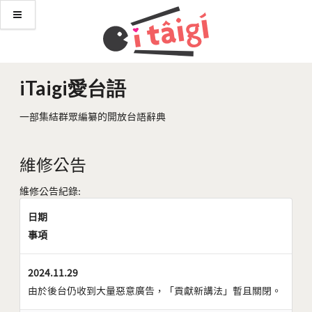
iTaigi愛台語
一部集結群眾編纂的開放台語辭典
維修公告
維修公告紀錄:
日期
事項
2024.11.29
由於後台仍收到大量惡意廣告，「貢獻新講法」暫且關閉。