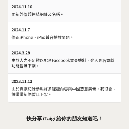
2024.11.10
更新外部超連結網址及名稱。
2024.11.7
修正iPhone、iPad聲音播放問題。
2024.3.28
由於人力不足難以配合Facebook審查機制，登入具名貢獻
功能暫且下架。
2023.11.13
由於貢獻紀錄參雜許多腥羶內容與中國惡意廣告，我很會、
燒燙燙新詞暫且下架。
快分享 iTaigi 給你的朋友知道吧！