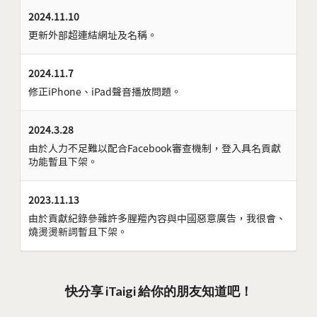
2024.11.10
更新外部超連結網址及名稱。
2024.11.7
修正iPhone、iPad聲音播放問題。
2024.3.28
由於人力不足難以配合Facebook審查機制，登入具名貢獻
功能暫且下架。
2023.11.13
由於貢獻紀錄參雜許多腥羶內容與中國惡意廣告，我很會、
燒燙燙新詞暫且下架。
快分享 iTaigi 給你的朋友知道吧！