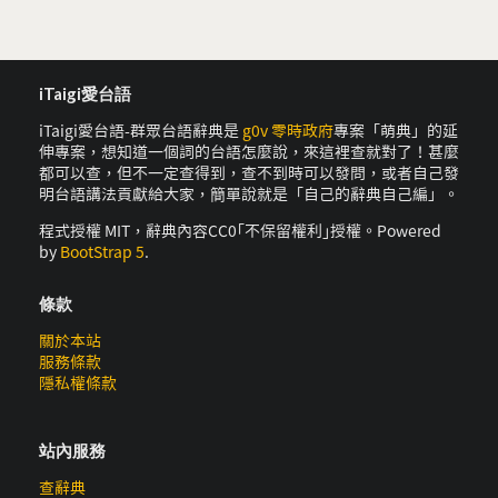
iTaigi愛台語
iTaigi愛台語-群眾台語辭典是
g0v 零時政府
專案「萌典」的延
伸專案，想知道一個詞的台語怎麼說，來這裡查就對了！甚麼
都可以查，但不一定查得到，查不到時可以發問，或者自己發
明台語講法貢獻給大家，簡單說就是「自己的辭典自己編」。
程式授權 MIT，辭典內容CC0｢不保留權利｣授權。Powered
by
BootStrap 5
.
條款
關於本站
服務條款
隱私權條款
站內服務
查辭典