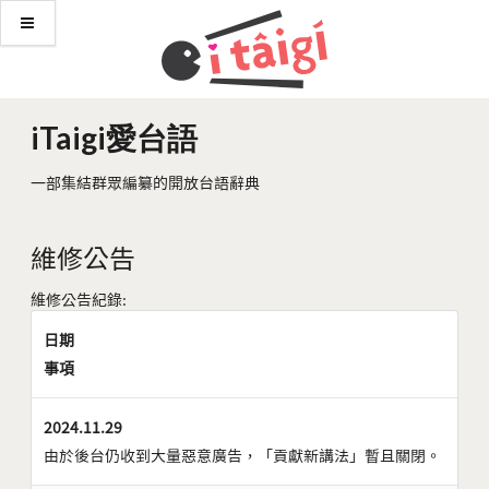
iTaigi愛台語
一部集結群眾編纂的開放台語辭典
維修公告
維修公告紀錄:
日期
事項
2024.11.29
由於後台仍收到大量惡意廣告，「貢獻新講法」暫且關閉。