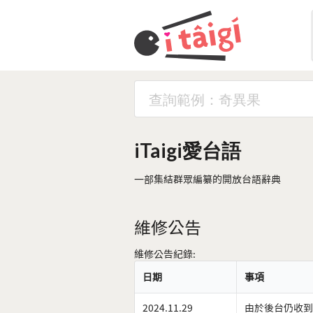
iTaigi愛台語
一部集結群眾編纂的開放台語辭典
維修公告
維修公告紀錄:
日期
事項
2024.11.29
由於後台仍收到