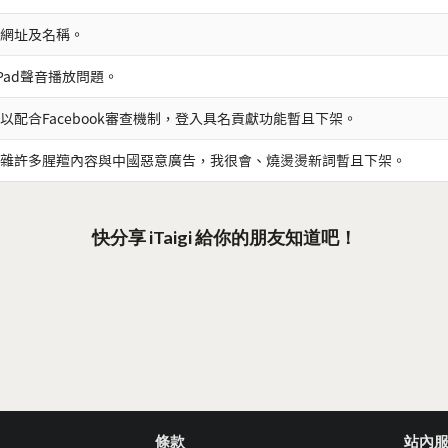
網址及名稱。
iPad聲音播放問題。
以配合Facebook審查機制，登入具名貢獻功能暫且下架。
雜許多腥羶內容與中國惡意廣告，我很會、燒燙燙新詞暫且下架。
快分享 iTaigi 給你的朋友知道吧！
條款
站內