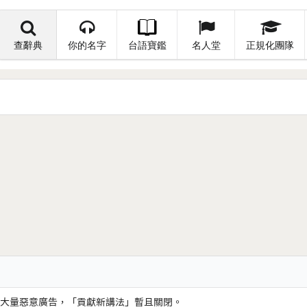
查辭典
你的名字
台語寶鑑
名人堂
正規化團隊
大量惡意廣告，「貢獻新講法」暫且關閉。