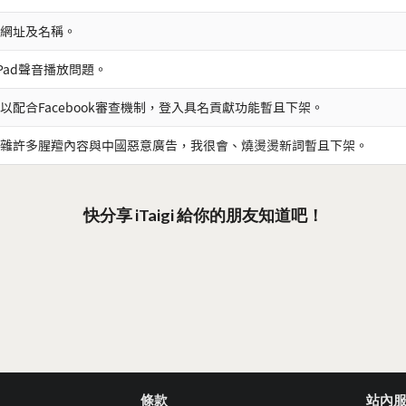
網址及名稱。
iPad聲音播放問題。
以配合Facebook審查機制，登入具名貢獻功能暫且下架。
雜許多腥羶內容與中國惡意廣告，我很會、燒燙燙新詞暫且下架。
快分享 iTaigi 給你的朋友知道吧！
條款
站內