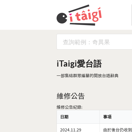
iTaigi愛台語
一部集結群眾編纂的開放台語辭典
維修公告
維修公告紀錄:
日期
事項
2024.11.29
由於後台仍收到