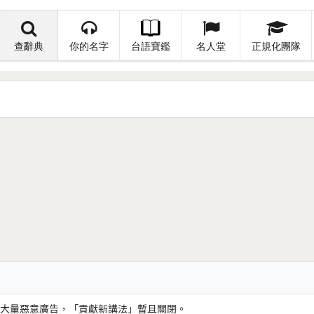
查辭典
你的名字
台語寶鑑
名人堂
正規化團隊
大量惡意廣告，「貢獻新講法」暫且關閉。