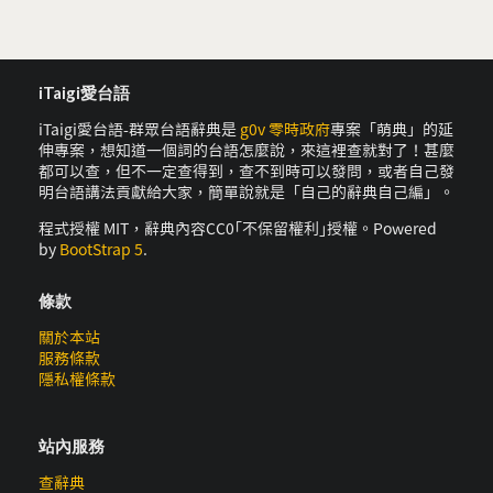
iTaigi愛台語
iTaigi愛台語-群眾台語辭典是
g0v 零時政府
專案「萌典」的延
伸專案，想知道一個詞的台語怎麼說，來這裡查就對了！甚麼
都可以查，但不一定查得到，查不到時可以發問，或者自己發
明台語講法貢獻給大家，簡單說就是「自己的辭典自己編」。
程式授權 MIT，辭典內容CC0｢不保留權利｣授權。Powered
by
BootStrap 5
.
條款
關於本站
服務條款
隱私權條款
站內服務
查辭典