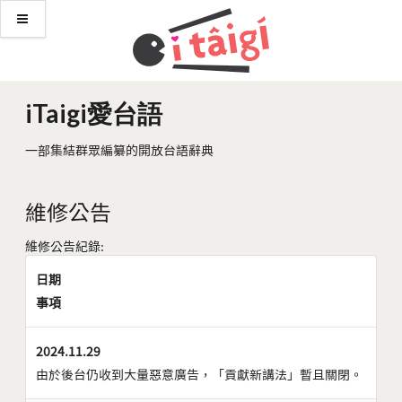
iTaigi愛台語
一部集結群眾編纂的開放台語辭典
維修公告
維修公告紀錄:
日期
事項
2024.11.29
由於後台仍收到大量惡意廣告，「貢獻新講法」暫且關閉。