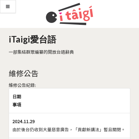
iTaigi愛台語
一部集結群眾編纂的開放台語辭典
維修公告
維修公告紀錄:
日期
事項
2024.11.29
由於後台仍收到大量惡意廣告，「貢獻新講法」暫且關閉。