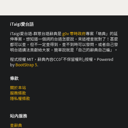
iTaigi愛台語
iTaigi愛台語-群眾台語辭典是
g0v 零時政府
專案「萌典」的延
伸專案，想知道一個詞的台語怎麼說，來這裡查就對了！甚麼
都可以查，但不一定查得到，查不到時可以發問，或者自己發
明台語講法貢獻給大家，簡單說就是「自己的辭典自己編」。
程式授權 MIT，辭典內容CC0｢不保留權利｣授權。Powered
by
BootStrap 5
.
條款
關於本站
服務條款
隱私權條款
站內服務
查辭典