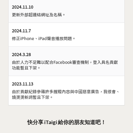
2024.11.10
更新外部超連結網址及名稱。
2024.11.7
修正iPhone、iPad聲音播放問題。
2024.3.28
由於人力不足難以配合Facebook審查機制，登入具名貢獻
功能暫且下架。
2023.11.13
由於貢獻紀錄參雜許多腥羶內容與中國惡意廣告，我很會、
燒燙燙新詞暫且下架。
快分享 iTaigi 給你的朋友知道吧！