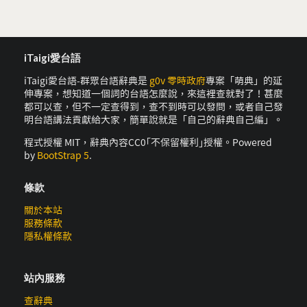
iTaigi愛台語
iTaigi愛台語-群眾台語辭典是
g0v 零時政府
專案「萌典」的延
伸專案，想知道一個詞的台語怎麼說，來這裡查就對了！甚麼
都可以查，但不一定查得到，查不到時可以發問，或者自己發
明台語講法貢獻給大家，簡單說就是「自己的辭典自己編」。
程式授權 MIT，辭典內容CC0｢不保留權利｣授權。Powered
by
BootStrap 5
.
條款
關於本站
服務條款
隱私權條款
站內服務
查辭典