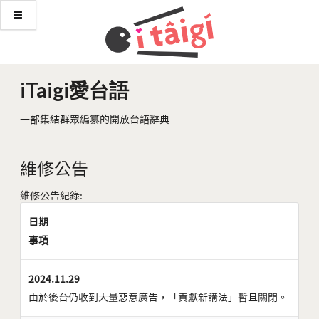
iTaigi愛台語
一部集結群眾編纂的開放台語辭典
維修公告
維修公告紀錄:
日期
事項
2024.11.29
由於後台仍收到大量惡意廣告，「貢獻新講法」暫且關閉。