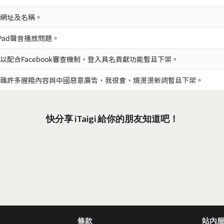
網址及名稱。
iPad聲音播放問題。
以配合Facebook審查機制，登入具名貢獻功能暫且下架。
雜許多腥羶內容與中國惡意廣告，我很會、燒燙燙新詞暫且下架。
快分享 iTaigi 給你的朋友知道吧！
條款
站內