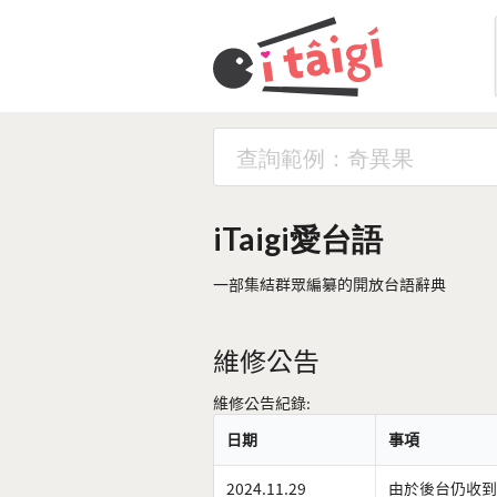
iTaigi愛台語
一部集結群眾編纂的開放台語辭典
維修公告
維修公告紀錄:
日期
事項
2024.11.29
由於後台仍收到