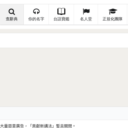
查辭典
你的名字
台語寶鑑
名人堂
正規化團隊
大量惡意廣告，「貢獻新講法」暫且關閉。