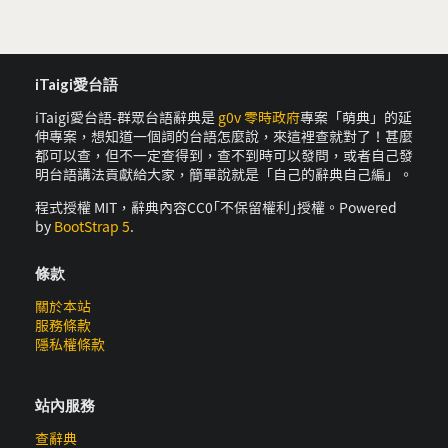
iTaigi愛台語
iTaigi愛台語-群眾台語辭典是
g0v 零時政府
專案「萌典」的延
伸專案，想知道一個詞的台語怎麼說，來這裡查就對了！甚麼
都可以查，但不一定查得到，查不到時可以發問，或者自己發
明台語講法貢獻給大家，簡單說就是「自己的辭典自己編」。
程式授權 MIT，辭典內容CC0｢不保留權利｣授權。Powered
by
BootStrap 5
.
條款
關於本站
服務條款
隱私權條款
站內服務
查辭典