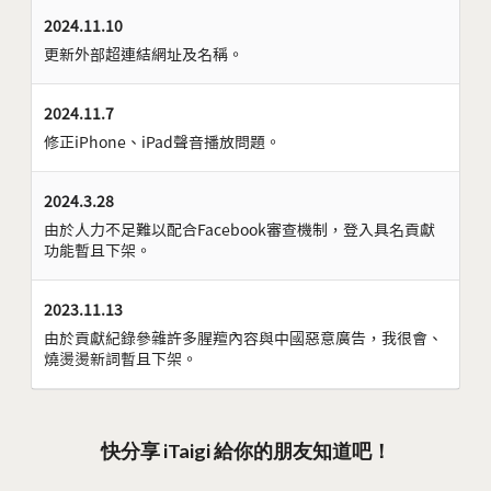
2024.11.10
更新外部超連結網址及名稱。
2024.11.7
修正iPhone、iPad聲音播放問題。
2024.3.28
由於人力不足難以配合Facebook審查機制，登入具名貢獻
功能暫且下架。
2023.11.13
由於貢獻紀錄參雜許多腥羶內容與中國惡意廣告，我很會、
燒燙燙新詞暫且下架。
快分享 iTaigi 給你的朋友知道吧！