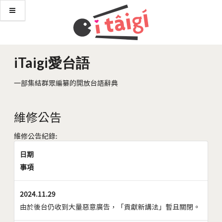
iTaigi愛台語
一部集結群眾編纂的開放台語辭典
維修公告
維修公告紀錄:
日期
事項
2024.11.29
由於後台仍收到大量惡意廣告，「貢獻新講法」暫且關閉。