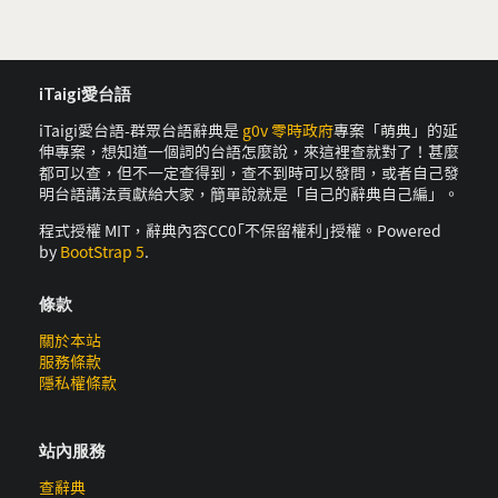
iTaigi愛台語
iTaigi愛台語-群眾台語辭典是
g0v 零時政府
專案「萌典」的延
伸專案，想知道一個詞的台語怎麼說，來這裡查就對了！甚麼
都可以查，但不一定查得到，查不到時可以發問，或者自己發
明台語講法貢獻給大家，簡單說就是「自己的辭典自己編」。
程式授權 MIT，辭典內容CC0｢不保留權利｣授權。Powered
by
BootStrap 5
.
條款
關於本站
服務條款
隱私權條款
站內服務
查辭典