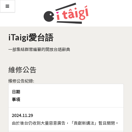
iTaigi愛台語
一部集結群眾編纂的開放台語辭典
維修公告
維修公告紀錄:
日期
事項
2024.11.29
由於後台仍收到大量惡意廣告，「貢獻新講法」暫且關閉。