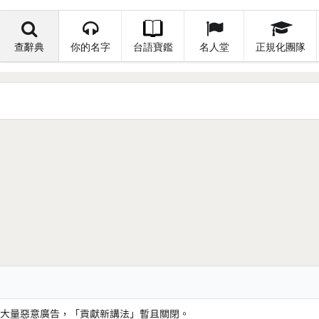
查辭典
你的名字
台語寶鑑
名人堂
正規化團隊
大量惡意廣告，「貢獻新講法」暫且關閉。