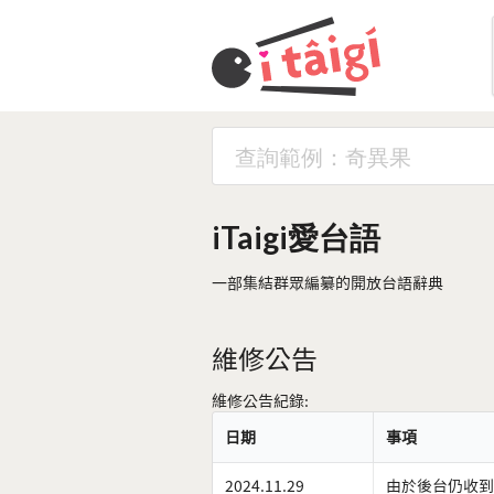
iTaigi愛台語
一部集結群眾編纂的開放台語辭典
維修公告
維修公告紀錄:
日期
事項
2024.11.29
由於後台仍收到