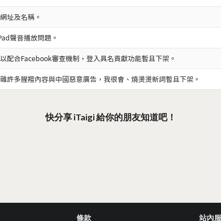
網址及名稱。
iPad聲音播放問題。
以配合Facebook審查機制，登入具名貢獻功能暫且下架。
雜許多腥羶內容與中國惡意廣告，我很會、燒燙燙新詞暫且下架。
快分享 iTaigi 給你的朋友知道吧！
條款
站內