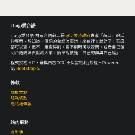
iTaigi愛台語
iTaigi愛台語-群眾台語辭典是
g0v 零時政府
專案「萌典」的延
伸專案，想知道一個詞的台語怎麼說，來這裡查就對了！甚麼
都可以查，但不一定查得到，查不到時可以發問，或者自己發
明台語講法貢獻給大家，簡單說就是「自己的辭典自己編」。
程式授權 MIT，辭典內容CC0｢不保留權利｣授權。Powered
by
BootStrap 5
.
條款
關於本站
服務條款
隱私權條款
站內服務
查辭典