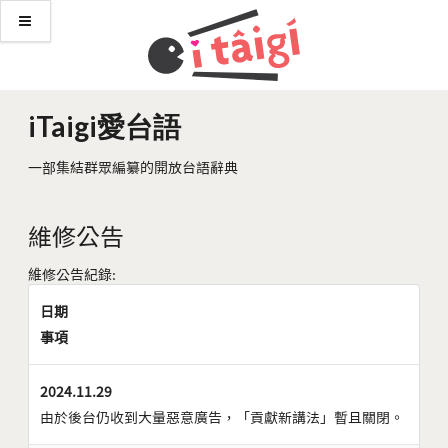
iTaigi愛台語
一部集結群眾編纂的開放台語辭典
維修公告
維修公告紀錄:
日期
事項
2024.11.29
由於後台仍收到大量惡意廣告，「貢獻新講法」暫且關閉。