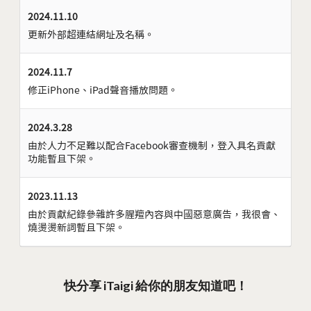
2024.11.10
更新外部超連結網址及名稱。
2024.11.7
修正iPhone、iPad聲音播放問題。
2024.3.28
由於人力不足難以配合Facebook審查機制，登入具名貢獻
功能暫且下架。
2023.11.13
由於貢獻紀錄參雜許多腥羶內容與中國惡意廣告，我很會、
燒燙燙新詞暫且下架。
快分享 iTaigi 給你的朋友知道吧！